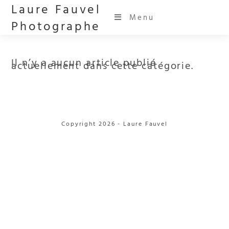
Skip
to
content
Laure Fauvel
Menu
Photographe
Il n’y a aucun article publié
actuellement dans cette catégorie.
Copyright 2026 - Laure Fauvel